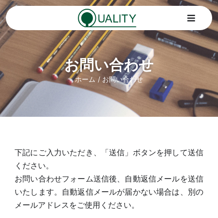
Skip
to
Toggle
content
Navigat
Home
お問い合わせ
ホーム
お問い合わせ
トピックス
サービス
会社情報
下記にご入力いただき、「送信」ボタンを押して送信
ください。
SDGs
お問い合わせフォーム送信後、自動返信メールを送信
いたします。自動返信メールが届かない場合は、別の
お問い合わせ
メールアドレスをご使用ください。