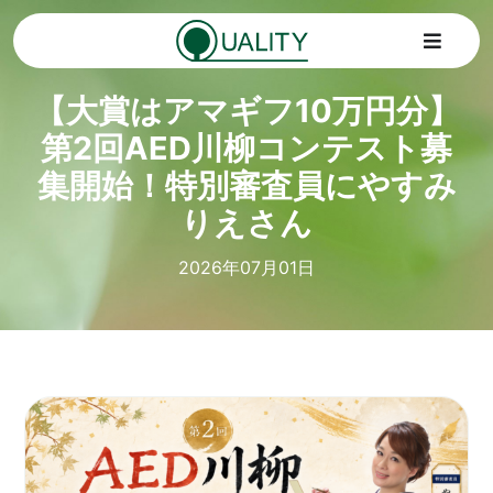
Skip
to
Toggle
content
Navigat
【大賞はアマギフ10万円分】
Home
第2回AED川柳コンテスト募
集開始！特別審査員にやすみ
トピックス
りえさん
サービス
2026年07月01日
会社情報
SDGs
お問い合わせ