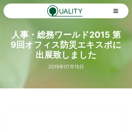
Skip
to
Toggle
content
Navigat
人事・総務ワールド2015 第
Home
9回オフィス防災エキスポに
トピックス
出展致しました
2015年07月15日
サービス
会社情報
SDGs
お問い合わせ