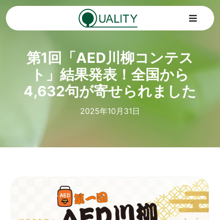
Skip
to
Toggle
content
Navigat
第1回「AED川柳コンテス
Home
ト」結果発表！全国から
トピックス
4,632句が寄せられました
2025年10月31日
サービス
会社情報
SDGs
お問い合わせ